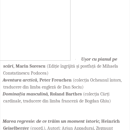
Ușor cu pianul pe
·
scări
, Marin Sorescu
(
Ediție îngrijită și postfață de Mihaela
Constatinescu Podocea)
Aventura arctică
, Peter Freuchen
(colecția Ocheanul întors,
traducere din limba engleză de Dan Sociu)
Dominația masculină,
Roland Barthes
(colecția Cărți
cardinale, traducere din limba franceză de Bogdan Ghiu)
Marea regresie: de ce trăim un moment istoric,
Heinrich
Geiselberger
(coord.), Autori:
Arjun Appadurai, Zygmunt