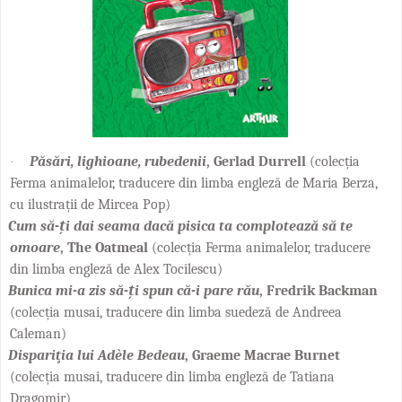
Păsări, lighioane, rubedenii
, Gerlad Durrell
(colecția
·
Ferma animalelor, traducere din limba engleză de Maria Berza,
cu ilustrații de Mircea Pop)
Cum să-ți dai seama dacă pisica ta complotează să te
omoare
, The Oatmeal
(colecția Ferma animalelor, traducere
din limba engleză de Alex Tocilescu)
Bunica mi-a zis să-ți spun că-i pare rău
, Fredrik Backman
(colecția musai, traducere din limba suedeză de Andreea
Caleman)
Dispariţia lui Adèle Bedeau
, Graeme Macrae Burnet
(colecția musai, traducere din limba engleză de Tatiana
Dragomir)