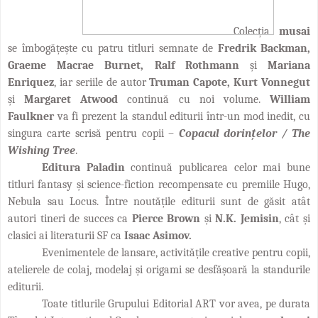
Colecția
musai
se îmbogățește cu patru titluri semnate de
Fredrik Backman,
Graeme Macrae Burnet, Ralf Rothmann
și
Mariana
Enriquez
, iar seriile de autor
Truman Capote, Kurt Vonnegut
și
Margaret Atwood
continuă cu noi volume.
William
Faulkner
va fi prezent la standul editurii într-un mod inedit, cu
singura carte scrisă pentru copii –
Copacul dorințelor / The
Wishing Tree
.
Editura Paladin
continuă publicarea celor mai
bune
titluri fantasy și science-fiction recompensate cu premiile Hugo,
Nebula sau Locus. Între noutățile editurii sunt de găsit atât
autori tineri de succes ca
Pierce Brown
și
N.K. Jemisin
, cât și
clasici ai literaturii SF ca
Isaac Asimov.
Evenimentele de lansare, activitățile creative pentru copii,
atelierele de colaj, modelaj și origami se desfășoară la standurile
editurii.
Toate titlurile Grupului Editorial ART vor avea, pe durata