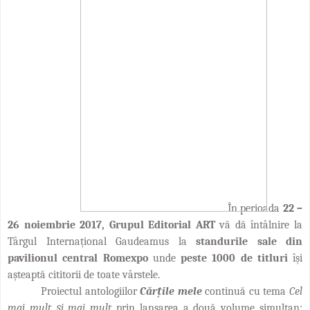
În perioada
22 –
26 noiembrie 2017, Grupul Editorial ART
vă dă întâlnire la
Târgul Internațional Gaudeamus la
standurile sale din
pavilionul central
Romexpo
unde
peste 1000 de titluri
își
așteaptă cititorii de toate vârstele.
Proiectul antologiilor
Cărțile mele
continuă cu tema
Cel
mai mult și mai mult
prin lansarea a două volume simultan: