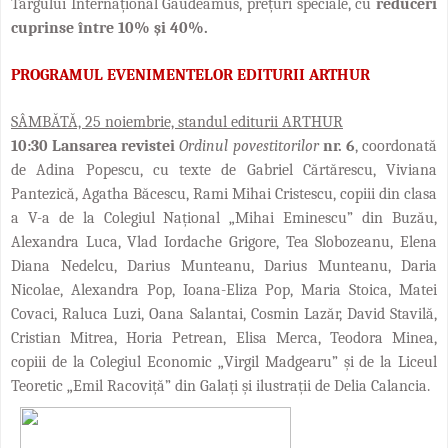
Târgului Internațional Gaudeamus, prețuri speciale, cu
reduceri
cuprinse între 10% și 40%.
PROGRAMUL EVENIMENTELOR EDITURII ARTHUR
SÂMBĂTĂ, 25 noiembrie, standul editurii ARTHUR
10:30
Lansarea revistei
Ordinul povestitorilor
nr. 6
, coordonată
de Adina Popescu, cu texte de
Gabriel Cărtărescu, Viviana
Pantezică, Agatha Băcescu, Rami Mihai Cristescu, copiii din clasa
a V-a de la Colegiul Național „Mihai Eminescu” din Buzău,
Alexandra Luca, Vlad Iordache Grigore, Tea Slobozeanu, Elena
Diana Nedelcu, Darius Munteanu, Darius Munteanu, Daria
Nicolae, Alexandra Pop, Ioana-Eliza Pop, Maria Stoica, Matei
Covaci, Raluca Luzi, Oana Salantai, Cosmin Lazăr, David Stavilă,
Cristian Mitrea, Horia Petrean, Elisa Merca, Teodora Minea,
copiii de la Colegiul Economic „Virgil Madgearu” și de la Liceul
Teoretic „Emil Racoviță” din Galați și ilustrații de Delia Calancia.