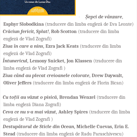
Șepci de vânzare
,
·
Esphyr Slobodkina
(traducere din limba engleză de Eva Leonte)
Crăciun fericit, Splat!
,
Rob Scotton
(traducere din limba
engleză de Vlad Zografi)
Ziua
în care a nins
,
Ezra Jack Keats
(traducere din limba
engleză de Vlad Zografi)
Întunericul
, Lemony Snicket, Jon Klassen
(traducere din
limba engleză de Vlad Zografi )
Ziua când au plecat creioanele colorate
, Drew Daywalt,
Oliver Jeffers
(traducere din limba engleză de Florin Bican)
Cu toții au văzut o pisică
, Brendan Wenzel
(traducere din
limba engleză Diana Zografi)
Ceva ce nu s-a mai văzut
, Ashley Spires
(traducere din limba
engleză de Vlad Zografi )
Destupătorul de Sticle din Ocean
,
Michelle Cuevas, Erin E.
Stead
(traducere din limba engleză de Radu Paraschivescu)