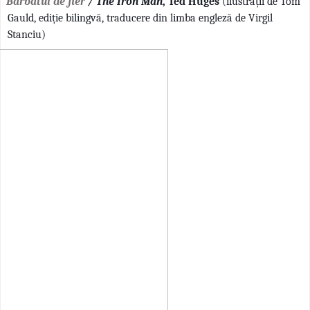
Bărbatul de fier
/ The Iron Man
, Ted Huges
(ilustrații de Tom
Gauld, ediție bilingvă, traducere din limba engleză de Virgil
Stanciu)