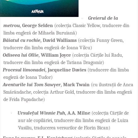
Greierul de la
·
metrou
, George Selden
(colecția Classic Yellow, traducere din
limba engleză de Mihaela Buruiană)
Băiatul cu rochie
, David Walliams
(colecția Funny Green,
traducere din limba engleză de Ioana Vîlcu)
Odiseea lui Ollie
, William Joyce
(colecția Cărțile lui Radu,
traducere din limba engleză de Tatiana Dragomir)
Procesul limonadei
, Jacqueline Davies
(traducere din limba
engleză de Ioana Tudor)
Aventurile lui Tom Sawyer
, Mark Twain
(cu ilustrații de Anca
Smărăndache, colecția Arthur Gold, traducere din limba engleză
de Frida Papadache)
Ursulețul Winnie Puh
, A.A. Milne
(colecția
Cărțile de
·
aur ale copilăriei, t
raducere din limba engleză de Luiza
Vasiliu, traducerea versurilor de Florin Bican)