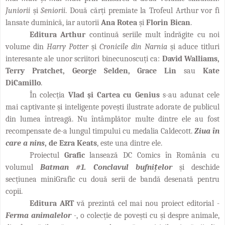
Juniorii
și
Seniorii
. Două cărți premiate la Trofeul Arthur vor fi
lansate duminică, iar autorii
Ana Rotea
și
Florin Bican
.
Editura Arthur
continuă seriile mult îndrăgite cu noi
volume din
Harry Potter
și
Cronicile din Narnia
și aduce titluri
interesante ale unor scriitori binecunoscuți ca:
David Walliams,
Terry Pratchet, George Selden, Grace Lin
sau
Kate
DiCamillo
.
În colecția
Vlad și Cartea cu Genius
s-au adunat cele
mai captivante și inteligente povești ilustrate adorate de publicul
din lumea întreagă. Nu întâmplător multe dintre ele au fost
recompensate de-a lungul timpului cu medalia Caldecott.
Ziua în
care a nins
, de Ezra Keats
, este una dintre ele.
Proiectul
Grafic
lansează DC Comics în România cu
volumul
Batman #1. Conclavul bufnițelor
și deschide
secțiunea miniGrafic cu două serii de bandă desenată pentru
copii.
Editura ART
vă prezintă cel mai nou proiect editorial -
Ferma animalelor
-
, o colecție de povești cu și despre animale,