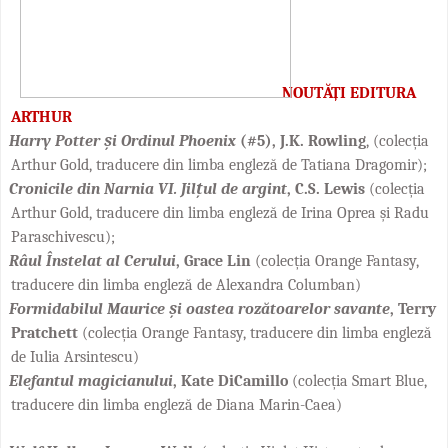
NOUT
ĂȚI EDITURA
ARTHUR
Harry Potter și Ordinul Phoenix
(#5), J.K. Rowling
, (colecția
Arthur Gold, traducere din limba engleză de Tatiana Dragomir);
Cronicile din Narnia VI. Jilțul de argint
, C.S. Lewis
(colecția
Arthur Gold, traducere din limba engleză de Irina Oprea și Radu
Paraschivescu);
Râul Înstelat al Cerului
, Grace Lin
(colecția Orange Fantasy,
traducere din limba engleză de Alexandra Columban)
Formidabilul Maurice și oastea rozătoarelor savante
, Terry
Pratchett
(colecția Orange Fantasy, traducere din limba engleză
de Iulia Arsintescu)
Elefantul magicianului
, Kate DiCamillo
(colecția Smart Blue,
traducere din limba engleză de Diana Marin-Caea)