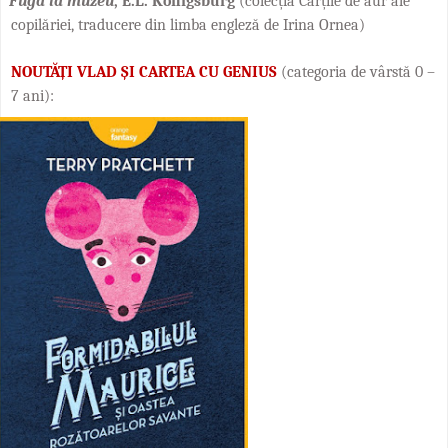
Fuga la muzeu
, E.L. Konigsburg
(colecția Cărțile de aur ale
copilăriei, traducere din limba engleză de
Irina Ornea
)
NOUTĂȚI VLAD ȘI CARTEA CU GENIUS
(categoria de vârstă 0 –
7 ani):