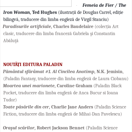
Femeia de Fier / The
·
Iron Woman
, Ted Hughes
(ilustrații de Douglas Carrel, ediție
bilingvă, traducere din limba engleză de Virgil Stanciu)
Paradisurile artificiale
, Charles Baudelaire
(colecția Art
clasic, traducere
din limba franceză Gabriela şi Constantin
Abăluţă
NOUTĂȚI EDITURA PALADIN
Pământul sfărâmat #1. Al Cincilea Anotimp
, N.K. Jemisin
,
(Paladin Fantasy, traducere din limba engleză de Laura Ciobanu)
Moartea unei marionete
, Caroline Graham
(Paladin Black
Pocket, traducere din limba engleză de Anca Bucur si Ioana
Tudor)
Toate păsările din cer
, Charlie Jane Anders
(Paladin Science
Fiction, traducere din limba engleză de Mihai-Dan Pavelescu)
Oraşul scărilor
, Robert Jackson Bennet
(Paladin Science