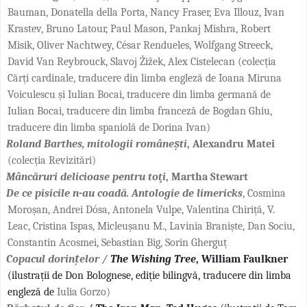
Bauman, Donatella della Porta, Nancy Fraser, Eva Illouz, Ivan
Krastev, Bruno Latour, Paul Mason, Pankaj Mishra, Robert
Misik, Oliver Nachtwey, César Rendueles, Wolfgang Streeck,
David Van Reybrouck, Slavoj Žižek, Alex Cistelecan
(colecția
Cărți cardinale,
traducere din limba engleză de Ioana Miruna
Voiculescu și Iulian Bocai, traducere din limba germană de
Iulian Bocai, traducere din limba franceză de Bogdan Ghiu,
traducere din limba spaniolă de Dorina Ivan
)
Roland Barthes, mitologii românești
, Alexandru Matei
(colecția Revizitări)
Mâncăruri delicioase pentru toţi
, Martha Stewart
De ce pisicile n-au coadă. Antologie de limericks
,
Cosmina
Moroșan, Andrei Dósa, Antonela Vulpe, Valentina Chiriță, V.
Leac, Cristina Ispas, Micleușanu M., Lavinia Braniște, Dan Sociu,
Constantin Acosmei, Sebastian Big, Sorin Gherguț
Copacul dorințelor /
The Wishing Tree
, William Faulkner
(ilustrații de Don Bolognese, ediție bilingvă, traducere din limba
engleză de
Iulia Gorzo)