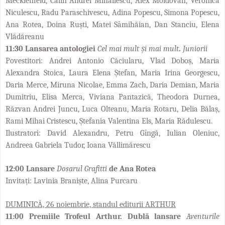
Mecklenfeld, Călin Andrei Mihăilescu, Alex Moldovan, Veronica
Niculescu, Radu Paraschivescu, Adina Popescu, Simona Popescu,
Ana Rotea, Doina Ruști, Matei Sâmihăian, Dan Stanciu, Elena
Vlădăreanu
11:30
Lansarea antologiei
Cel mai mult și mai mult
.
Juniorii
Povestitori:
Andrei Antonio Căciularu, Vlad Doboș, Maria
Alexandra Stoica, Laura Elena Ștefan, Maria Irina Georgescu,
Daria Merce, Miruna Nicolae, Emma Zach, Daria Demian, Maria
Dumitriu, Elisa Merca, Viviana Pantazică, Theodora Durnea,
Răzvan Andrei Juncu, Luca Olteanu, Maria Rotaru, Delia Bălaș,
Rami Mihai Cristescu, Ștefania Valentina Els, Maria Rădulescu.
Ilustratori:
David Alexandru, Petru Gîngă, Iulian Oleniuc,
Andreea Gabriela Tudor, Ioana Văllimărescu
12:00
Lansare
Dosarul Grafitti
de Ana Rotea
Invitați: Lavinia Braniște, Alina Purcaru
DUMINICĂ, 26 noiembrie, standul editurii ARTHUR
11:00 Premiile Trofeul Arthur. Dublă lansare
Aventurile