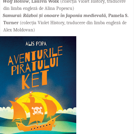
Wolf Hollow
,
Lauren Wolk
(colecția Violet History, t
raducere
din limba engleză de Alina Popescu
)
Samurai: Război și onoare în Japonia medievală
, Pamela S.
Turner
(colecția Violet History, t
raducere din limba engleză de
Alex Moldovan
)